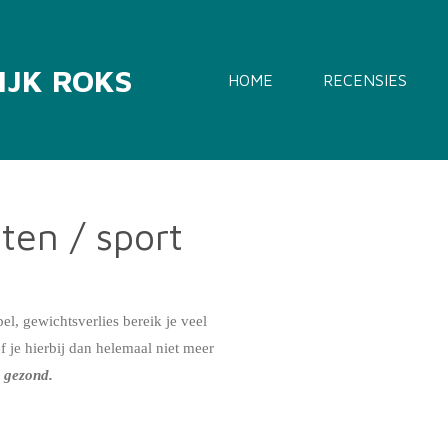
IJK
ROKS
HOME
RECENSIES
ten / sport
l, gewichtsverlies bereik je veel
f je hierbij dan helemaal niet meer
rg gezond.