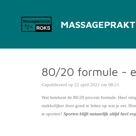
Ga
direct
MASSAGEPRAKT
naar
de
hoofdinhoud
80/20 formule - e
Gepubliceerd op 22 april 2021 om 08:21
Wat betekent de 80/20 procent formule. Heel simpe
makkelijker door goed te letten op wat je eet. Hoe
te sporten?
Sporten blijft natuurlijk altijd heel e