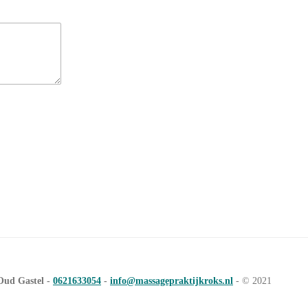
Oud Gastel -
0621633054
-
info@massagepraktijkroks.nl
- © 2021