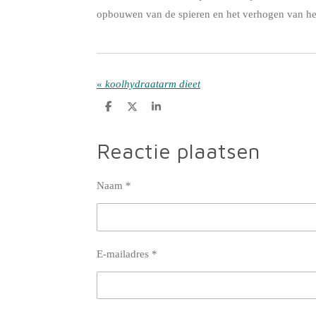
opbouwen van de spieren en het verhogen van het
«
koolhydraatarm dieet
D
D
S
e
e
h
l
e
a
e
l
r
Reactie plaatsen
n
e
Naam *
E-mailadres *