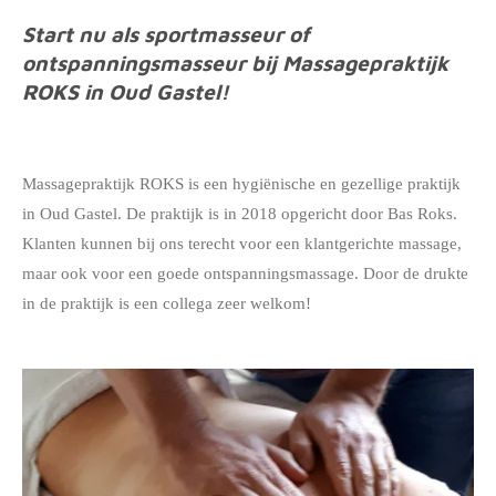
Start nu als sportmasseur of
ontspanningsmasseur bij Massagepraktijk
ROKS in Oud Gastel!
Massagepraktijk ROKS is een hygiënische en gezellige praktijk
in Oud Gastel. De praktijk is in 2018 opgericht door Bas Roks.
Klanten kunnen bij ons terecht voor een klantgerichte massage,
maar ook voor een goede ontspanningsmassage. Door de drukte
in de praktijk is een collega zeer welkom!