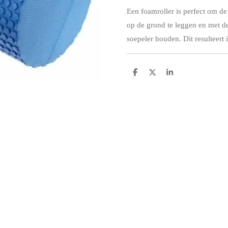
Een foamroller is perfect om de
op de grond te leggen en met de
soepeler houden. Dit resulteer
D
D
S
e
e
h
l
e
a
e
l
r
n
e